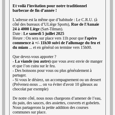
Et voilà l’invitation pour notre traditionnel
barbecue de fin d’année !
L'adresse est la même que d’habitude : Le C.R.U. (à
côté des bureaux d’ULiège Sports),
Rue de l'Aunaie
24 à 4000 Liège
(Sart-Tilman).
Date :
Le samedi 5 juillet 2025
Heure : On sera sur place vers 11h pour que
l'apéro
commence à +/- 11h30 suivi de l’allumage du feu et
du miam
... et en général on termine vers 15h00.
Que devez-vous apporter ?
-
La viande (ou autre)
que vous avez envie de manger
et que l’on cuira sur le feu.
- Des boissons pour vous ou plus généralement à
partager.
- Si vous le désirez, un accompagnement ou un dessert
(Prévenez-nous ... on va éviter d'avoir 10 gâteaux au
chocolat par exemple)
De notre côté, nous nous chargeons d’amener de l’eau,
du pain, des sauces, des assiettes, couverts et gobelets.
Nous partagerons la petite addition des courses
communes sur place.