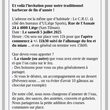
Et voilà l’invitation pour notre traditionnel
barbecue de fin d’année !
L'adresse est la même que d’habitude : Le C.R.U. (à
côté des bureaux d’ULiège Sports),
Rue de l'Aunaie
24 à 4000 Liège
(Sart-Tilman).
Date :
Le samedi 5 juillet 2025
Heure : On sera sur place vers 11h pour que
l'apéro
commence à +/- 11h30 suivi de l’allumage du feu et
du miam
... et en général on termine vers 15h00.
Que devez-vous apporter ?
-
La viande (ou autre)
que vous avez envie de manger
et que l’on cuira sur le feu.
- Des boissons pour vous ou plus généralement à
partager.
- Si vous le désirez, un accompagnement ou un dessert
(Prévenez-nous ... on va éviter d'avoir 10 gâteaux au
chocolat par exemple)
De notre côté, nous nous chargeons d’amener de l’eau,
du pain, des sauces, des assiettes, couverts et gobelets.
Nous partagerons la petite addition des courses
communes sur place.