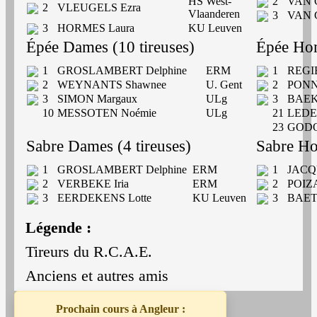
HS West-
2
VAN 
2
VLEUGELS Ezra
Vlaanderen
3
VAN G
3
HORMES Laura
KU Leuven
Épée Dames (10 tireuses)
Épée Hom
1
GROSLAMBERT Delphine
ERM
1
REGI
2
WEYNANTS Shawnee
U. Gent
2
PONN
3
SIMON Margaux
ULg
3
BAEK
10
MESSOTEN Noémie
ULg
21
LEDEN
23
GODO
Sabre Dames (4 tireuses)
Sabre Ho
1
GROSLAMBERT Delphine
ERM
1
JACQU
2
VERBEKE Iria
ERM
2
POIZA
3
EERDEKENS Lotte
KU Leuven
3
BAET
Légende :
Tireurs du R.C.A.E.
Anciens et autres amis
Prochain cours à Angleur :